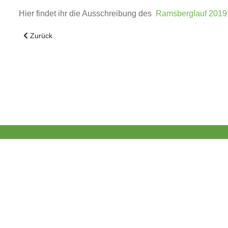
Hier findet ihr die Ausschreibung des
Ramsberglauf 2019
Vorheriger Beitrag: Laufstrecken Ramsberglauf
Zurück