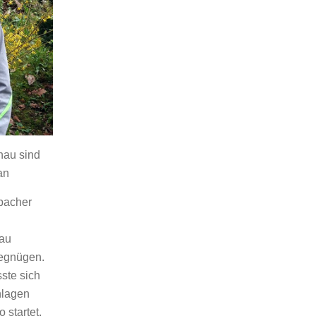
nau sind
an
ubacher
nau
begnügen.
ste sich
hlagen
 startet.