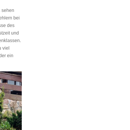
s sehen
ehlern bei
sse des
stzeit und
renklassen.
 viel
der ein