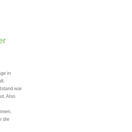
er
ge in
tt.
ßstand war
t. Also
ommen,
r die