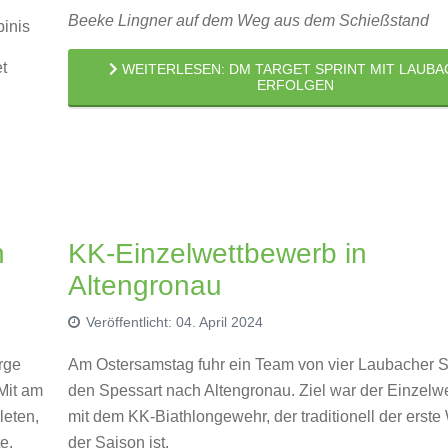
Beeke Lingner auf dem Weg aus dem Schießstand
inis
t
WEITERLESEN: DM TARGET SPRINT MIT LAUB
ERFOLGEN
n
KK-Einzelwettbewerb in
Altengronau
Veröffentlicht: 04. April 2024
rge
Am Ostersamstag fuhr ein Team von vier Laubacher St
Mit am
den Spessart nach Altengronau. Ziel war der Einzelw
leten,
mit dem KK-Biathlongewehr, der traditionell der erst
e.
der Saison ist.