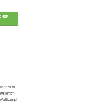
ACHER
artern in
ettkampf
e Wettkampf