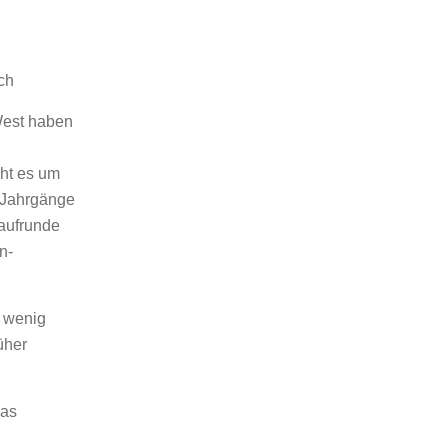
ch
West haben
eht es um
r Jahrgänge
aufrunde
n-
n wenig
üher
das