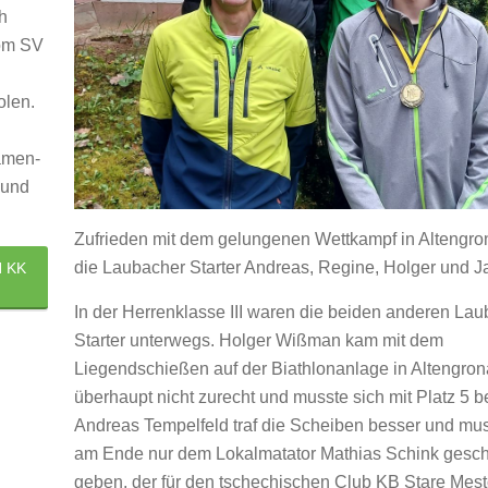
h
vom SV
olen.
amen-
 und
Zufrieden mit dem gelungenen Wettkampf in Altengro
die Laubacher Starter Andreas, Regine, Holger und J
 KK
In der Herrenklasse III waren die beiden anderen La
Starter unterwegs. Holger Wißman kam mit dem
Liegendschießen auf der Biathlonanlage in Altengro
überhaupt nicht zurecht und musste sich mit Platz 5 
Andreas Tempelfeld traf die Scheiben besser und mus
am Ende nur dem Lokalmatator Mathias Schink gesc
geben, der für den tschechischen Club KB Stare Mesto