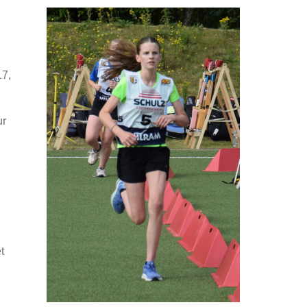
17,
ur
t